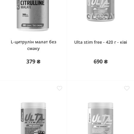
L-цитрулін малат без
Ulta stim free - 420 г - ківі
смаку
379 ₴
690 ₴