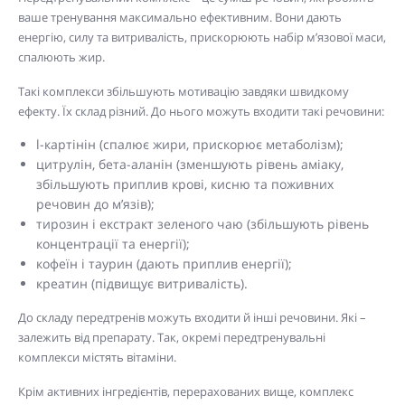
ваше тренування максимально ефективним. Вони дають
енергію, силу та витривалість, прискорюють набір м’язової маси,
спалюють жир.
Такі комплекси збільшують мотивацію завдяки швидкому
ефекту. Їх склад різний. До нього можуть входити такі речовини:
l-картінін (спалює жири, прискорює метаболізм);
цитрулін
,
бета-аланін
(зменшують рівень аміаку,
збільшують приплив крові, кисню та поживних
речовин до м’язів);
тирозин і екстракт зеленого чаю (збільшують рівень
концентрації та енергії);
кофеїн і таурин (дають приплив енергії);
креатин (підвищує витривалість).
До складу передтренів можуть входити й інші речовини. Які –
залежить від препарату. Так, окремі передтренувальні
комплекси містять вітаміни.
Крім активних інгредієнтів, перерахованих вище, комплекс