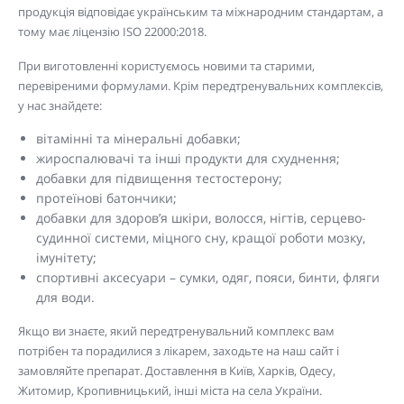
продукція відповідає українським та міжнародним стандартам, а
тому має ліцензію ISO 22000:2018.
При виготовленні користуємось новими та старими,
перевіреними формулами. Крім передтренувальних комплексів,
у нас знайдете:
вітамінні та мінеральні добавки;
жироспалювачі та інші продукти для схуднення;
добавки для підвищення тестостерону;
протеїнові батончики
;
добавки для здоров’я шкіри, волосся, нігтів, серцево-
судинної системи, міцного сну, кращої роботи мозку,
імунітету;
спортивні аксесуари – сумки, одяг, пояси, бинти, фляги
для води.
Якщо ви знаєте, який передтренувальний комплекс вам
потрібен та порадилися з лікарем, заходьте на наш сайт і
замовляйте препарат. Доставлення в Київ, Харків, Одесу,
Житомир, Кропивницький, інші міста на села України.