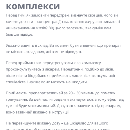
комплекси
Перед тим, як замовити передтрен, визначте свої цілі. Чого ви
хочете досягти – концентрації, спалювання жиру, витривалості
чи накачування м’язів? Від цього залежить, яка суміш вам
більше підійде.
Уважно вивчіть її склад. Ви повинні бути впевнені, що препарат
не містить складових, які вам не підходять.
Перед прийманням передтренувального комплексу
проконсультуйтесь з лікарем. Передтрени, подібно до ліків,
вітамінів чи біодобавок приймають лише після консультації
спеціаліста. Інакше вони можуть нашкодити.
Приймають препарат зазвичай за 20 – 30 хвилин до початку
тренування. За цей час інгредієнти активуються, а тому ефект від
суміші буде максимальний. Дозування залежить від препарату,
воно зазвичай вказано в інструкції.
Не перевищуйте вказану дозу – це шкідливо для вашого
організму. А щоб препарат не викликав звикання, краще