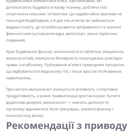
будівельними елементами білка, «цеглинками», які
допомагають будувати м'язову тканину, роблячи тіло
спортсмена сильним і м'язистим. Це надзвичайно важливо не
тільки для бодібілдерів, а й для тих атлетів, які займаються
видами спорту, де потрібен розвиток витривалості та значної
фізичної сили (штовхання ядра, велоспорт, лижні перегони,
плавання).
Крім будівельної функції, амінокислоти в таблетках зміцнюють
волокна м'язів, знижуючи ймовірність пошкоджень унаслідок
травм і катаболізму. Руйнування м'язів є природним процесом,
що відбувається в людському тілі, і лише зростає після важких
навантажень.
При нестачі амінокислот знижується активність і спортивна
продуктивність, а ризик травматизації зростає в рази. Купити
додаткове джерело амінокислот — значить допомогти
організму відновитися після тренувань, знизити фізичну і
психологічну втому.
Рекомендації з приводу