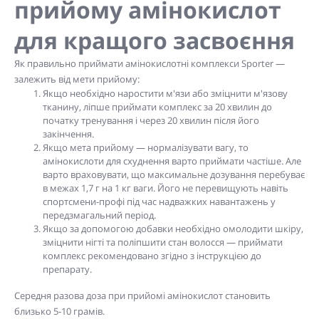
прийому амінокислот
для кращого засвоєння
Як правильно приймати амінокислотні комплекси Sporter —
залежить від мети прийому:
Якщо необхідно наростити м'язи або зміцнити м'язову
тканину, ліпше приймати комплекс за 20 хвилин до
початку тренування і через 20 хвилин після його
закінчення.
Якщо мета прийому — нормалізувати вагу, то
амінокислоти для схуднення варто приймати частіше. Але
варто враховувати, що максимальне дозування перебуває
в межах 1,7 г на 1 кг ваги. Його не перевищують навіть
спортсмени-профі під час надважких навантажень у
передзмагальний період.
Якщо за допомогою добавки необхідно омолодити шкіру,
зміцнити нігті та поліпшити стан волосся — приймати
комплекс рекомендовано згідно з інструкцією до
препарату.
Середня разова доза при прийомі амінокислот становить
близько 5-10 грамів.