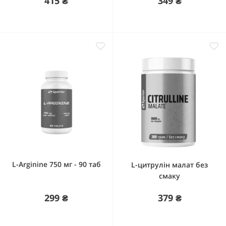
415 ₴
349 ₴
L-Arginine 750 мг - 90 таб
L-цитрулін малат без
смаку
299 ₴
379 ₴