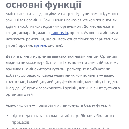
основні функції
Амінокислоти заведено ділити на три підгрупи: замінні, умовно
замінні та незамінні. Замінними називаються компоненти, які
здатні вироблятися людським організмом. До них належать
гліцин, аспарагін, аланін,
глютамін
, пролін. Умовно замінними
називають речовини, що синтезуються тільки за сприятливих
умов (тирозин,
аргінін
, цистеїн).
Дев'ять цінних нутрієнтів вважаються незамінними. Організм
людини не може виробляти такі компоненти самостійно, тому
важливо ці амінокислоти купити і регулярно приймати як
добавку до раціону. Серед незамінних компонентів — валін,
триптофан, ізолейцин, лейцин, фенілаланін, метіонін, гістидин.
Іноді до цієї групи зараховують і аргінін, який не синтезується в
організмі дітей.
Амінокислоти — препарати, які виконують безліч функцій:
відповідають за нормальний перебіг метаболічних
процесів;
допомагають підтримувати нормальну масу тіла;