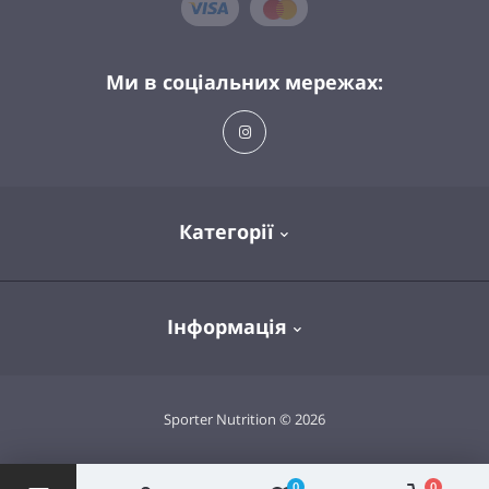
Ми в соціальних мережах:
Категорії
Спортивне харчування
Інформація
Вітаміни та мінерали
Здоров'я та довголіття
Про магазин
Sporter Nutrition © 2026
Одяг та аксесуари
Доставка та оплата
Політика конфіденційності
0
0