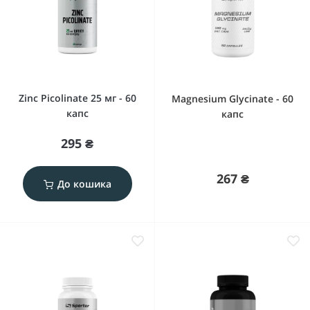
Zinc Picolinate 25 мг - 60
Magnesium Glycinate - 60
капс
капс
295 ₴
267 ₴
До кошика