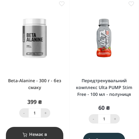
Beta-Alanine - 300 г - без
Передтренувальний
смаку
комплекс Ulta PUMP Stim
Free - 100 мл - полуниця
399 ₴
60 ₴
-
+
-
+
Немає в