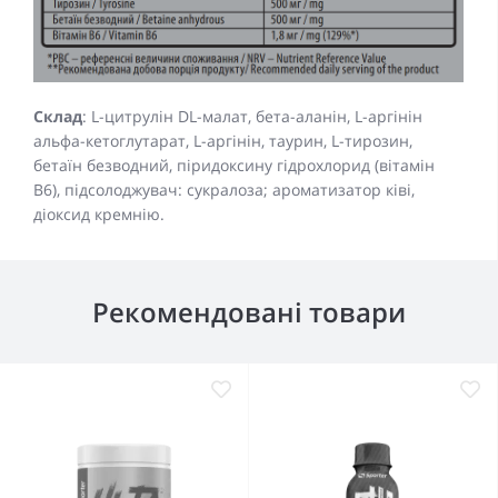
Склад
: L-цитрулін DL-малат, бета-аланін, L-аргінін
альфа-кетоглутарат, L-аргінін, таурин, L-тирозин,
бетаїн безводний, піридоксину гідрохлорид (вітамін
B6), підсолоджувач: сукралоза; ароматизатор ківі,
діоксид кремнію.
Рекомендовані товари