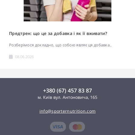
Предтрен: що це за добавка і як її вживати?
Розберімося докладно, що собою являє ця добавка..
08.06.2026
+380 (67) 457 83 87
м. Київ вул. Антоновича, 165
info@sporternutrition.com