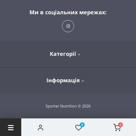
Ми в соціальних мережах:
Категорії
Спортивне харчування
Інформація
Вітаміни та мінерали
Здоров'я та довголіття
Про магазин
Sporter Nutrition © 2026
Одяг та аксесуари
Доставка та оплата
0
0
Політика конфіденційності