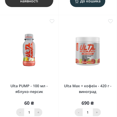
наявності
До кошика
Ulta PUMP - 100 мл -
Ulta Max + кофеїн - 420 г -
яблуко-персик
виноград
60 ₴
690 ₴
-
+
-
+