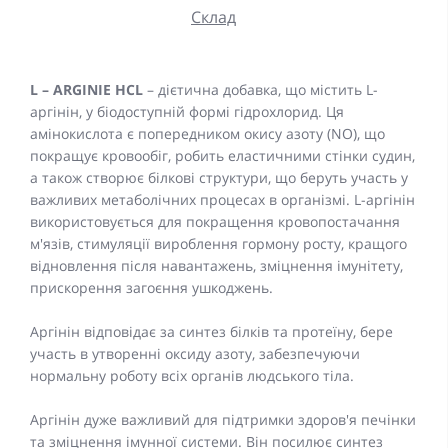
Склад
L – ARGINIE HCL
– дієтична добавка, що містить L-
аргінін, у біодоступній формі гідрохлорид. Ця
амінокислота є попередником окису азоту (NO), що
покращує кровообіг, робить еластичними стінки судин,
а також створює білкові структури, що беруть участь у
важливих метаболічних процесах в організмі. L-аргінін
використовується для покращення кровопостачання
м'язів, стимуляції вироблення гормону росту, кращого
відновлення після навантажень, зміцнення імунітету,
прискорення загоєння ушкоджень.
Аргінін відповідає за синтез білків та протеїну, бере
участь в утворенні оксиду азоту, забезпечуючи
нормальну роботу всіх органів людського тіла.
Аргінін дуже важливий для підтримки здоров'я печінки
та зміцнення імунної системи. Він посилює синтез