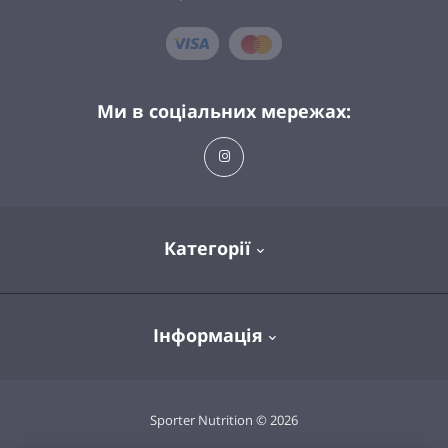
Ми в соціальних мережах:
Категорії
Спортивне харчування
Інформація
Вітаміни та мінерали
Здоров'я та довголіття
Про магазин
Sporter Nutrition © 2026
Одяг та аксесуари
Доставка та оплата