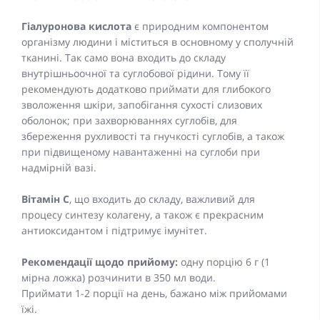
Гіалуронова кислота
є природним компонентом
організму людини і міститься в основному у сполучній
тканині. Так само вона входить до складу
внутрішньоочної та суглобової рідини. Тому її
рекомендують додатково приймати для глибокого
зволоження шкіри, запобігання сухості слизових
оболонок; при захворюваннях суглобів, для
збереження рухливості та гнучкості суглобів, а також
при підвищеному навантаженні на суглоби при
надмірній вазі.
Вітамін С
, що входить до складу, важливий для
процесу синтезу колагену, а також є прекрасним
антиоксидантом і підтримує імунітет.
Рекомендації щодо прийому:
одну порцію 6 г (1
мірна ложка) розчинити в 350 мл води.
Приймати 1-2 порції на день, бажано між прийомами
їжі.