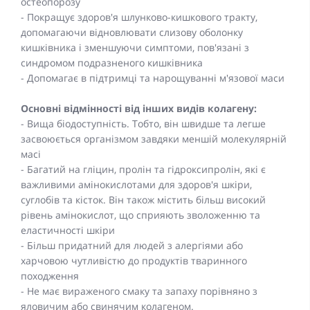
остеопорозу
- Покращує здоров'я шлунково-кишкового тракту,
допомагаючи відновлювати слизову оболонку
кишківника і зменшуючи симптоми, пов'язані з
синдромом подразненого кишківника
- Допомагає в підтримці та нарощуванні м'язової маси
Основні відмінності від інших видів колагену:
- Вища біодоступність. Тобто, він швидше та легше
засвоюється організмом завдяки меншій молекулярній
масі
- Багатий на гліцин, пролін та гідроксипролін, які є
важливими амінокислотами для здоров'я шкіри,
суглобів та кісток. Він також містить більш високий
рівень амінокислот, що сприяють зволоженню та
еластичності шкіри
- Більш придатний для людей з алергіями або
харчовою чутливістю до продуктів тваринного
походження
- Не має вираженого смаку та запаху порівняно з
яловичим або свинячим колагеном.