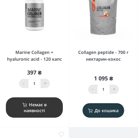
Marine Collagen +
Collagen peptide - 700 г
hyaluronic acid - 120 капс
нектарин-кокос
397 ₴
1 095 ₴
-
+
-
+
Немає в
наявності
До кошика