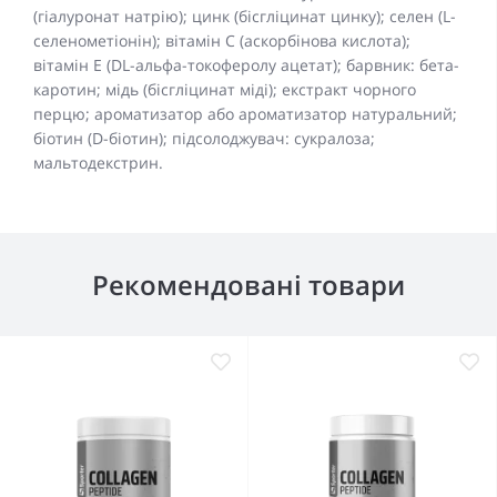
(гіалуронат натрію); цинк (бісгліцинат цинку); селен (L-
селенометіонін); вітамін C (аскорбінова кислота);
вітамін E (DL-альфа-токоферолу ацетат); барвник: бета-
каротин; мідь (бісгліцинат міді); екстракт чорного
перцю; ароматизатор або ароматизатор натуральний;
біотин (D-біотин); підсолоджувач: сукралоза;
мальтодекстрин.
Рекомендовані товари