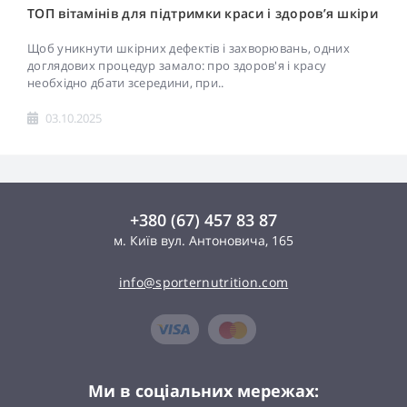
ТОП вітамінів для підтримки краси і здоров’я шкіри
Щоб уникнути шкірних дефектів і захворювань, одних
доглядових процедур замало: про здоров'я і красу
необхідно дбати зсередини, при..
03.10.2025
+380 (67) 457 83 87
м. Київ вул. Антоновича, 165
info@sporternutrition.com
Ми в соціальних мережах: