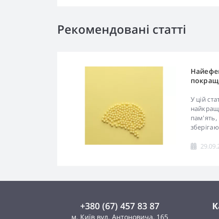
Рекомендовані статті
Найефек
покращ
У цій ст
найкращи
пам'ять,
зберігаю
29.09.
+380 (67) 457 83 87
К
м. Київ вул. Антоновича, 165