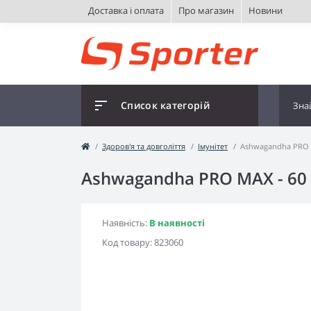
Доставка і оплата
Про магазин
Новини
Список категорій
Здоров'я та довголіття
Імунітет
Ashwagandha PRO M
Ashwagandha PRO MAX - 60
Наявність:
В наявності
Код товару:
823060