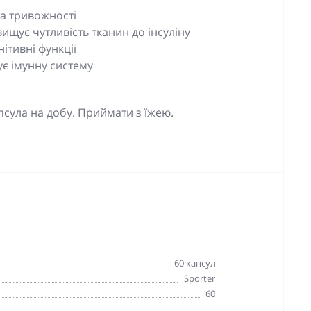
та тривожності
вищує чутливість тканин до інсуліну
ітивні функції
ує імунну систему
псула на добу. Приймати з їжею.
60 капсул
Sporter
60