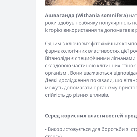
Ашваганда (Withania somnifera)
нат
роки здобув неабияку популярність не
історію використання та допомагає в р
Одним з ключових фітохімічних компон
фармакологічних властивостях цієї р
Вітаноліди є специфічними лігнанами (
складовою частиною клітинних стінок 
організмі. Вони вважаються відповідал
Деякі дослідження показали, що вітан
можуть допомагати організму пристос
стійкість до різних впливів.
Серед корисних властивостей прод
- Використовується для боротьби зі с
стресу)