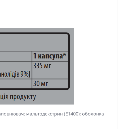
аповнювач: мальтодекстрин (Е1400); оболонка