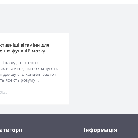
тивніші вітаміни для
ення функцій мозку
атті наведено список
х вітамінів, які покращують
 підвищують концентрацію і
ть ясність розуму...
2025
атегорії
Інформація