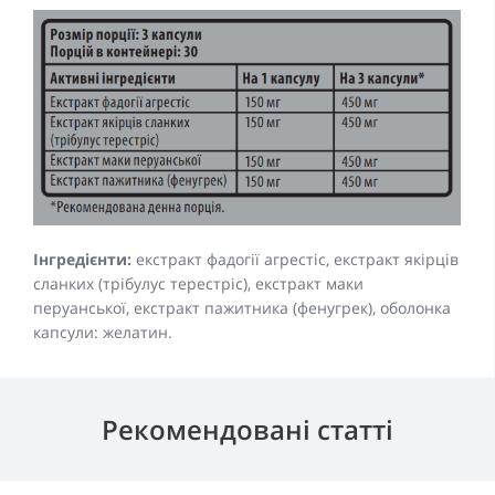
Інгредiєнти:
екстракт фадогії агрестіс, екстракт якірців
сланких (трібулус терестріс), екстракт маки
перуанської, екстракт пажитника (фенугрек), оболонка
капсули: желатин.
Рекомендовані статті