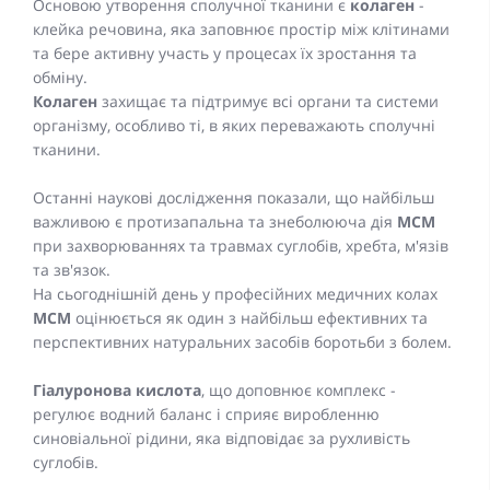
Основою утворення сполучної тканини є
колаген
-
клейка речовина, яка заповнює простір між клітинами
та бере активну участь у процесах їх зростання та
обміну.
Колаген
захищає та підтримує всі органи та системи
організму, особливо ті, в яких переважають сполучні
тканини.
Останні наукові дослідження показали, що найбільш
важливою є протизапальна та знеболююча дія
МСМ
при захворюваннях та травмах суглобів, хребта, м'язів
та зв'язок.
На сьогоднішній день у професійних медичних колах
МСМ
оцінюється як один з найбільш ефективних та
перспективних натуральних засобів боротьби з болем.
Гіалуронова кислота
, що доповнює комплекс -
регулює водний баланс і сприяє виробленню
синовіальної рідини, яка відповідає за рухливість
суглобів.