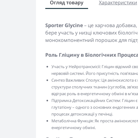
Огляд товару
Характеристики
Sporter Glycine
– це харчова добавка,
бере участь у низці ключових біологіч
монокомпонентний порошок для підтр
Роль Гліцину в Біологічних Процеса
Участь у Нейротрансмісії: Гліцин відомий с
нервовій системі. Його присутність пов'язан
Синтез Важливих Сполук: Ця амінокислота є 
структури сполучних тканин (суглобів, зв'яз
відіграє роль в енергетичному обміні в м'яза
Підтримка Детоксикаційних Систем: Гліцин є 
глутатіону – одного з основних ендогенних ан
процесах детоксикації у печінці.
Метаболічна Функція: Як проста амінокислота
енергетичному обміні.