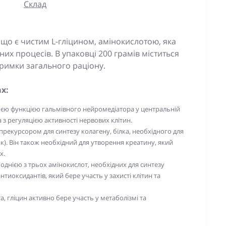
Склад
 що є чистим L-гліцином, амінокислотою, яка
них процесів. В упаковці 200 грамів міститься
имки загального раціону.
х:
воєю функцією гальмівного нейромедіатора у центральній
а з регуляцією активності нервових клітин.
прекурсором для синтезу колагену, білка, необхідного для
ок). Він також необхідний для утворення креатину, який
х.
однією з трьох амінокислот, необхідних для синтезу
тиоксидантів, який бере участь у захисті клітин та
, гліцин активно бере участь у метаболізмі та