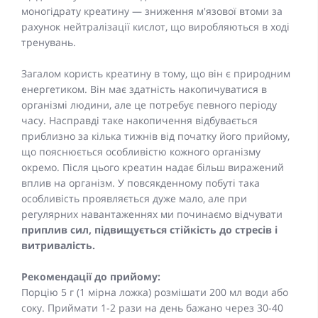
моногідрату креатину — зниження м'язової втоми за
рахунок нейтралізації кислот, що виробляються в ході
тренувань.
Загалом користь креатину в тому, що він є природним
енергетиком. Він має здатність накопичуватися в
організмі людини, але це потребує певного періоду
часу. Насправді таке накопичення відбувається
приблизно за кілька тижнів від початку його прийому,
що пояснюється особливістю кожного організму
окремо. Після цього креатин надає більш виражений
вплив на організм. У повсякденному побуті така
особливість проявляється дуже мало, але при
регулярних навантаженнях ми починаємо відчувати
приплив сил, підвищується стійкість до стресів і
витривалість.
Рекомендації до прийому:
Порцію 5 г (1 мірна ложка) розмішати 200 мл води або
соку. Приймати 1-2 рази на день бажано через 30-40