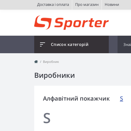
Доставка і оплата
Про магазин
Новини
Список категорій
Виробник
Виробники
Алфавітний покажчик
S
S