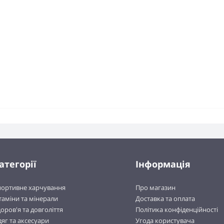
атегорії
Інформація
портивне харчування
Про магазин
таміни та мінерали
Доставка та оплата
оров'я та довголіття
Політика конфіденційності
яг та аксесуари
Угода користувача