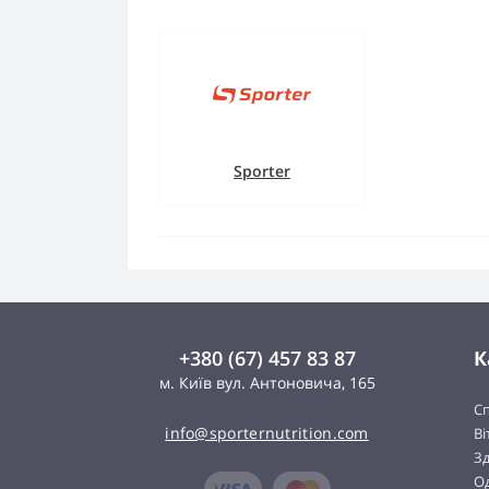
Sporter
+380 (67) 457 83 87
К
м. Київ вул. Антоновича, 165
С
info@sporternutrition.com
Ві
Зд
Од