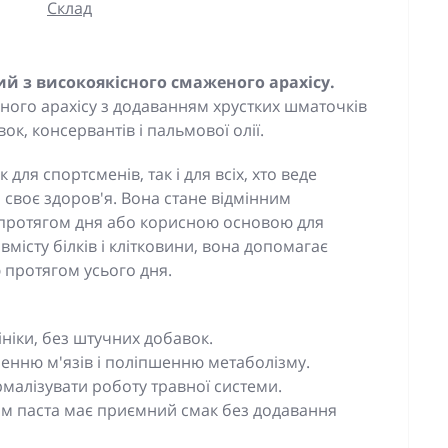
Склад
й з високоякісного смаженого арахісу.
ного арахісу з додаванням хрустких шматочків
ок, консервантів і пальмової олії.
для спортсменів, так і для всіх, хто веде
о своє здоров'я. Вона стане відмінним
 протягом дня або корисною основою для
вмісту білків і клітковини, вона допомагає
ю протягом усього дня.
фініки, без штучних добавок.
енню м'язів і поліпшенню метаболізму.
малізувати роботу травної системи.
ам паста має приємний смак без додавання