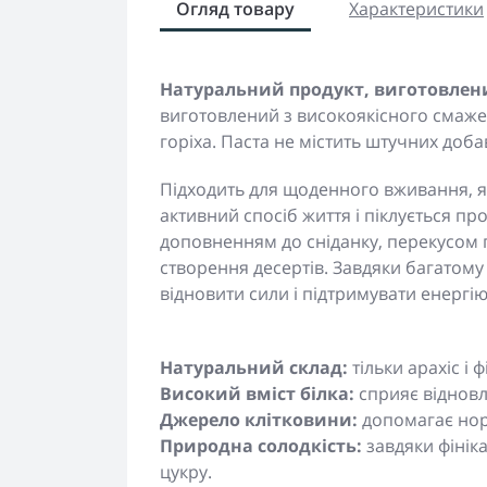
Огляд товару
Характеристики
Натуральний продукт, виготовлени
виготовлений з високоякісного смаже
горіха. Паста не містить штучних добав
Підходить для щоденного вживання, як 
активний спосіб життя і піклується пр
доповненням до сніданку, перекусом
створення десертів. Завдяки багатому 
відновити сили і підтримувати енергі
Натуральний склад:
тільки арахіс і 
Високий вміст білка:
сприяє відновл
Джерело клітковини:
допомагає нор
Природна солодкість:
завдяки фінік
цукру.