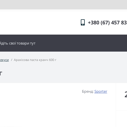
+380 (67) 457 83
рекуси
Арахісова паста кранч 600 г
г
Бренд:
Sporter